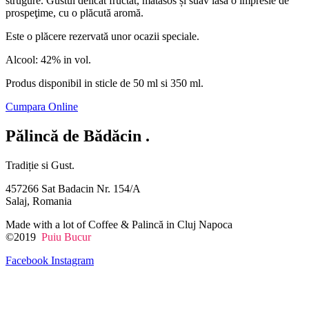
strugure. Gustul delicat fructat, mătăsos și suav lasă o impresie de
prospeţime, cu o plăcută aromă.
Este o plăcere rezervată unor ocazii speciale.
Alcool: 42% in vol.
Produs disponibil in sticle de 50 ml si 350 ml.​
Cumpara Online
Pălincă de Bădăcin
.
Tradiție si Gust.
457266 Sat Badacin Nr. 154/A
Salaj, Romania
Made with a lot of Coffee & Palincă in Cluj Napoca
©2019
Puiu Bucur
Facebook
Instagram